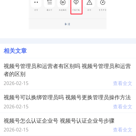
相关文章
视频号管理员和运营者有区别吗 视频号管理员和运营
者的区别
2026-02-15
查看全文
视频号可以换绑管理员吗 视频号更换管理员操作方法
2026-02-15
查看全文
视频号怎么认证企业号 视频号认证企业号步骤
2026-02-15
查看全文