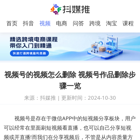
首页
抖音
视频
电商
问答
跨境
淘宝
课程
号
电商
视频号的视频怎么删除 视频号作品删除步
骤一览
来源：抖媒推
|
更新时间：2024-10-30
视频号是存在于微信APP中的短视频分享板块，用户
可以经常在里面刷短视频看直播，也可以自己分享短视
频或开直播!而我们在分享视频后，不管是从内容质量方