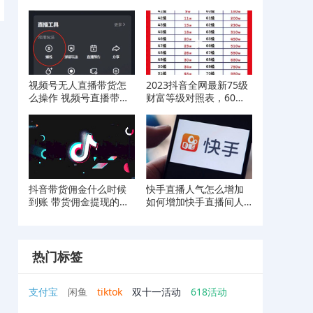
介绍
操作流程分享
视频号无人直播带货怎
2023抖音全网最新75级
么操作 视频号直播带货
财富等级对照表，60级
操作流程分享
已经成为历史
抖音带货佣金什么时候
快手直播人气怎么增加
到账 带货佣金提现的详
如何增加快手直播间人
细方式
气
热门标签
支付宝
闲鱼
tiktok
双十一活动
618活动