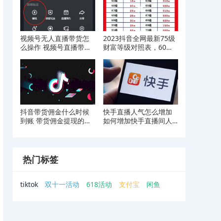
视频号无人直播带货怎
2023抖音全网最新75级
么操作 视频号直播带货
财富等级对照表，60级
操作流程分享
已经成为历史
抖音带货佣金什么时候
快手直播人气怎么增加
到账 带货佣金提现的详
如何增加快手直播间人
细方式
气
热门标签
tiktok
双十一活动
618活动
支付宝
闲鱼