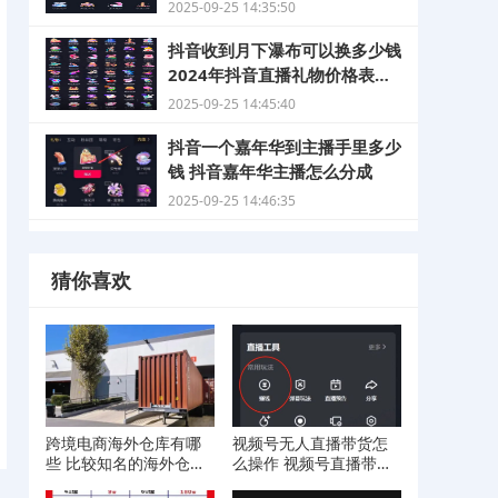
2025-09-25 14:35:50
抖音收到月下瀑布可以换多少钱
2024年抖音直播礼物价格表大
全
2025-09-25 14:45:40
抖音一个嘉年华到主播手里多少
钱 抖音嘉年华主播怎么分成
2025-09-25 14:46:35
猜你喜欢
跨境电商海外仓库有哪
视频号无人直播带货怎
些 比较知名的海外仓库
么操作 视频号直播带货
介绍
操作流程分享