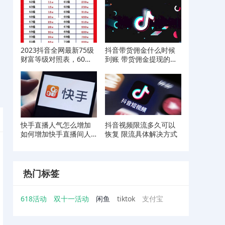
2023抖音全网最新75级
抖音带货佣金什么时候
财富等级对照表，60级
到账 带货佣金提现的详
已经成为历史
细方式
快手直播人气怎么增加
抖音视频限流多久可以
如何增加快手直播间人
恢复 限流具体解决方式
气
热门标签
618活动
双十一活动
闲鱼
tiktok
支付宝