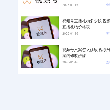
2026-01-16
查
视频号直播礼物多少钱 视
直播礼物价格表
2026-01-16
查
视频号文案怎么修改 视频
案的修改步骤
2026-01-16
查