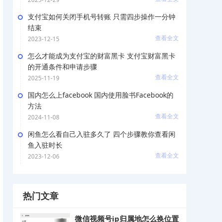
支付宝如何关闭手机号转账 只需四步操作一分钟
结束
查看全文
2023-12-15
怎么才能成为支付宝的财富黑卡 支付宝财富黑卡
的开通条件和申请步骤
查看全文
2025-11-19
国内怎么上facebook 国内使用脸书Facebook的
方法
查看全文
2024-11-08
闲鱼怎么看自己入驻多久了 四个步骤教你查看闲
鱼入驻时长
查看全文
2023-12-06
热门文章
微信视频号ip归属地怎么换位置