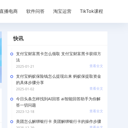
直播电商
软件问答
淘宝运营
TikTok课程
快讯
支付宝财富黑卡怎么领取 支付宝财富黑卡获得方
法
查看全文
2025-01-21
支付宝蚂蚁保险钱怎么提现出来 蚂蚁保提取资金
的具体步骤分享
查看全文
2025-01-02
今日头条怎样找到AI回答 ai智能回答助手为你解
答一切问题
查看全文
2023-12-18
美团怎么解绑银行卡 美团解绑银行卡的操作步骤
查看全文
2025-12-29