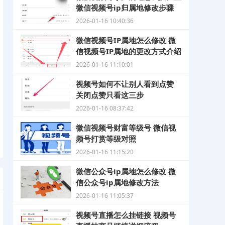
微信视频号ip归属地修改步骤
2026-01-16 10:40:36
微信视频号IP属地怎么修改 微
信视频号IP属地的更改方式介绍
2026-01-16 11:10:01
视频号如何不让别人看到点赞
关闭点赞只看这三步
2026-01-16 08:37:42
微信视频号财富等级号 微信视
频号打赏等级对照
2026-01-16 11:15:20
微信公众号ip属地怎么修改 微
信公众号ip属地修改方法
2026-01-16 11:05:37
视频号直播怎么挂链接 视频号