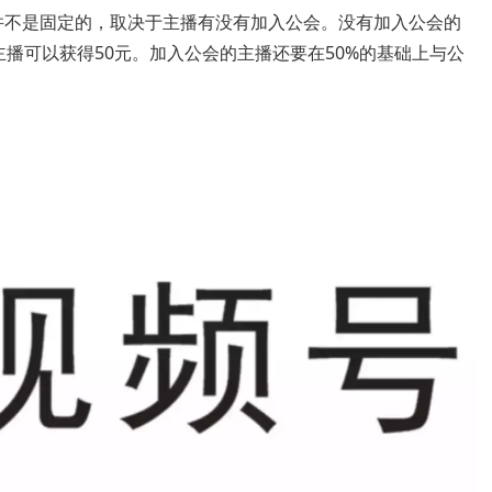
并不是固定的，取决于主播有没有加入公会。没有加入公会的
主播可以获得50元。加入公会的主播还要在50%的基础上与公