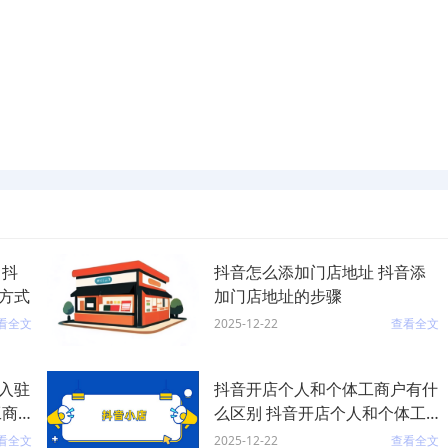
 抖
抖音怎么添加门店地址 抖音添
方式
加门店地址的步骤
看全文
2025-12-22
查看全文
入驻
抖音开店个人和个体工商户有什
工商
么区别 抖音开店个人和个体工
商户的区别
看全文
2025-12-22
查看全文