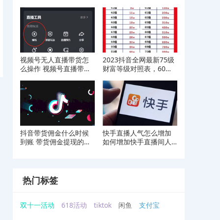
介绍
操作流程分享
视频号无人直播带货怎
2023抖音全网最新75级
么操作 视频号直播带货
财富等级对照表，60级
操作流程分享
已经成为历史
抖音带货佣金什么时候
快手直播人气怎么增加
到账 带货佣金提现的详
如何增加快手直播间人
细方式
气
热门标签
双十一活动
618活动
tiktok
闲鱼
支付宝